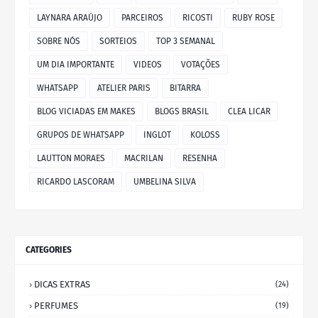
LAYNARA ARAÚJO
PARCEIROS
RICOSTI
RUBY ROSE
SOBRE NÓS
SORTEIOS
TOP 3 SEMANAL
UM DIA IMPORTANTE
VIDEOS
VOTAÇÕES
WHATSAPP
ATELIER PARIS
BITARRA
BLOG VICIADAS EM MAKES
BLOGS BRASIL
CLEA LICAR
GRUPOS DE WHATSAPP
INGLOT
KOLOSS
LAUTTON MORAES
MACRILAN
RESENHA
RICARDO LASCORAM
UMBELINA SILVA
CATEGORIES
DICAS EXTRAS
(24)
PERFUMES
(19)