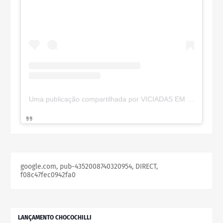
Uma publicação compartilhada por VICIADAS EM MAKES (@viciadas_make)
google.com, pub-4352008740320954, DIRECT,
f08c47fec0942fa0
LANÇAMENTO CHOCOCHILLI