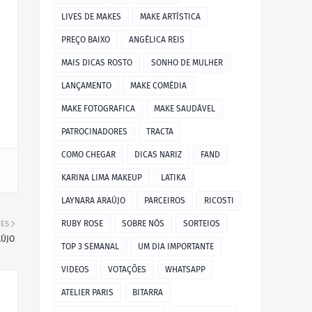
LIVES DE MAKES
MAKE ARTÍSTICA
PREÇO BAIXO
ANGÉLICA REIS
MAIS DICAS ROSTO
SONHO DE MULHER
LANÇAMENTO
MAKE COMÉDIA
MAKE FOTOGRAFICA
MAKE SAUDÁVEL
PATROCINADORES
TRACTA
COMO CHEGAR
DICAS NARIZ
FAND
KARINA LIMA MAKEUP
LATIKA
LAYNARA ARAÚJO
PARCEIROS
RICOSTI
RUBY ROSE
SOBRE NÓS
SORTEIOS
TES
AÚJO
TOP 3 SEMANAL
UM DIA IMPORTANTE
VIDEOS
VOTAÇÕES
WHATSAPP
ATELIER PARIS
BITARRA