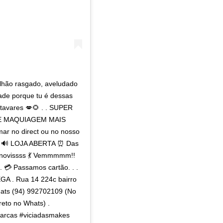
lhão rasgado, aveludado
ade porque tu é dessas
atavares 💋🌻 . . SUPER
DE MAQUIAGEM MAIS
mar no direct ou no nosso
 . 🔊 LOJA ABERTA ⏰ Das
 novissss 💃 Vemmmmm!!
. 💳 Passamos cartão. . .
A . Rua 14 224c bairro
Whats (94) 992702109 (No
ireto no Whats) .
arcas #viciadasmakes