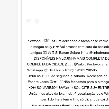
Sextooou 💥💃 Faz um delineado e tacaa esse verme
e megaa sexy🌶 💋 Vai arrasar com cara da socied
amigaa 🙆‍♀️ 😻🔝🔝 Batom Solara linha @linhabrun
DISPONÍVEIS NA LOJINHA MAIS COMPLETA 
COMPLETA DA CIDADE 💃 . . . 🔴Valor: Por favor cha
Whatsapp 👉 94992702109👉 94981798585 . . . . .
8:00 as 19:00 de segunda a sábado. Recheada de
Espero vocês 😘💋 . 🙅‍♀️Não fechamos para o almoço
🔊🔊 SÓ VAREJO!! 📭📦🚌💨 SOLICITE SUA ENTREG
União, nos altos da loja mel. 📍 Localização pelo 
perfil do Insta tem o link, só clicar que cai d
#viciadasemmakes #melhoresprecos #melhoresm