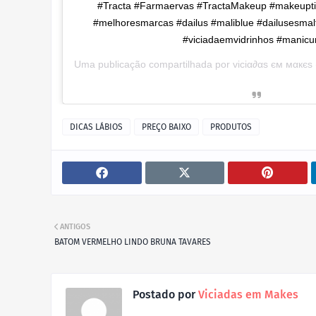
#Tracta #Farmaervas #TractaMakeup #makeupt
#melhoresmarcas #dailus #maliblue #dailusesma
#viciadaemvidrinhos #manicu
Uma publicação compartilhada por
viciα∂αs єм мαкєs
DICAS LÁBIOS
PREÇO BAIXO
PRODUTOS
ANTIGOS
BATOM VERMELHO LINDO BRUNA TAVARES
Postado por
Viciadas em Makes