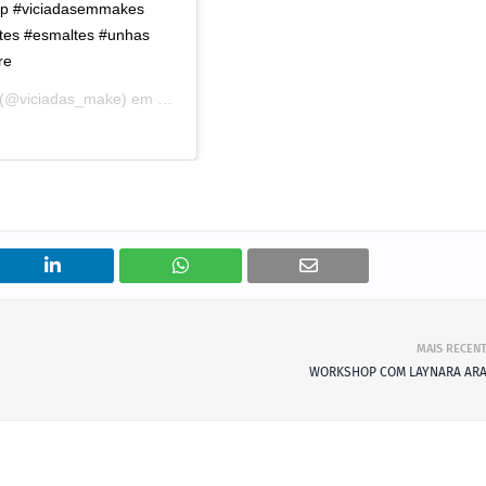
ip #viciadasemmakes
ltes #esmaltes #unhas
re
(@viciadas_make) em
17 de Mai, 2019 às 8:27 PDT
MAIS RECEN
WORKSHOP COM LAYNARA AR