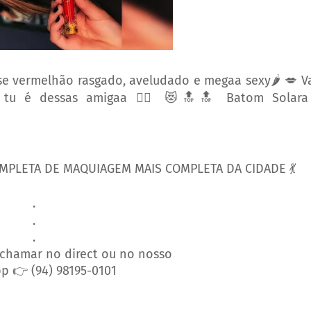
se vermelhão rasgado, aveludado e megaa sexy🌶 💋 V
 tu é dessas amigaa 🙆‍♀️ 😻🔝🔝 Batom Solara
OMPLETA DE MAQUIAGEM MAIS COMPLETA DA CIDADE 💃
.
.
.
r chamar no direct ou no nosso
pp 👉
(94) 98195-0101