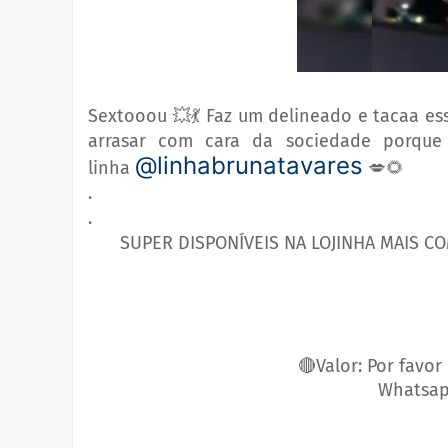
Sextooou 💥💃 Faz um delineado e tacaa es
arrasar com cara da sociedade porque
@linhabrunatavares
linha
💋🌻
.
.
SUPER DISPONÍVEIS NA LOJINHA MAIS C
🔴Valor: Por favo
Whatsa