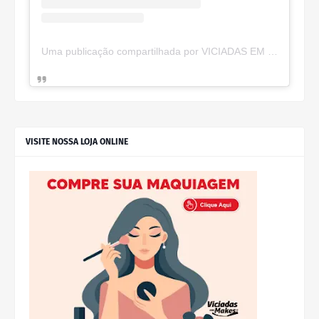
Uma publicação compartilhada por VICIADAS EM MAKES (@viciadas_make)
VISITE NOSSA LOJA ONLINE