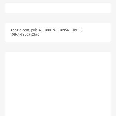
google.com, pub-4352008740320954, DIRECT,
f08c47fec0942fa0