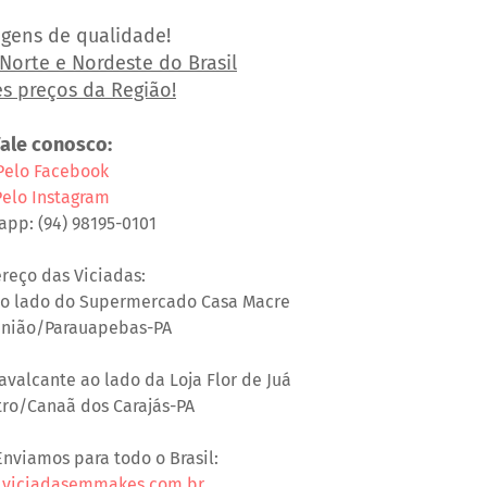
gens de qualidade!
Norte e Nordeste do Brasil
s preços da Região!
Fale conosco:
Pelo Facebook
Pelo Instagram
pp: (94) 98195-0101
reço das Viciadas:
 Ao lado do Supermercado Casa Macre
União/Parauapebas-PA
avalcante ao lado da Loja Flor de Juá
tro/Canaã dos Carajás-PA
 Enviamos para todo o Brasil:
.viciadasemmakes.com.br