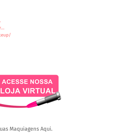
.
...
keup/
uas Maquiagens Aqui.