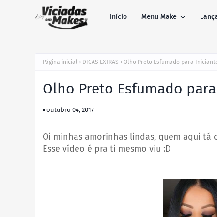
Início
Menu Make
Lanç
Página inicial
DICAS EXTRAS
Olho Preto Esfumado para Iniciant
Olho Preto Esfumado para 
outubro 04, 2017
Oi minhas amorinhas lindas, quem aqui tá
Esse vídeo é pra ti mesmo viu :D